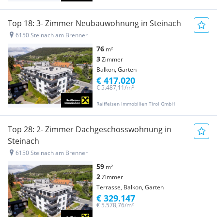
Top 18: 3- Zimmer Neubauwohnung in Steinach
6150 Steinach am Brenner
76
m²
3
Zimmer
Balkon, Garten
€ 417.020
€ 5.487,11/m²
Raiffeisen Immobilien Tirol GmbH
Top 28: 2- Zimmer Dachgeschosswohnung in
Steinach
6150 Steinach am Brenner
59
m²
2
Zimmer
Terrasse, Balkon, Garten
€ 329.147
€ 5.578,76/m²