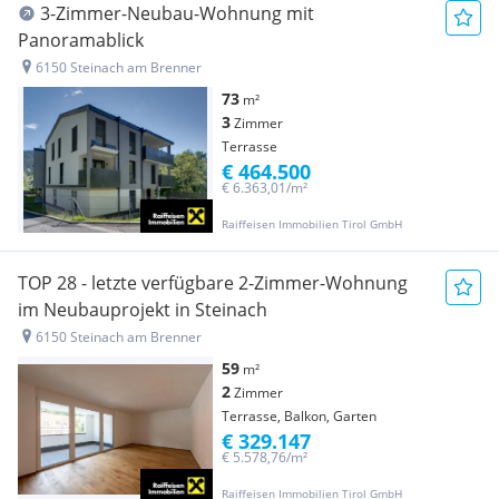
3-Zimmer-Neubau-Wohnung mit
Panoramablick
6150 Steinach am Brenner
73
m²
3
Zimmer
Terrasse
€ 464.500
€ 6.363,01/m²
Raiffeisen Immobilien Tirol GmbH
TOP 28 - letzte verfügbare 2-Zimmer-Wohnung
im Neubauprojekt in Steinach
6150 Steinach am Brenner
59
m²
2
Zimmer
Terrasse, Balkon, Garten
€ 329.147
€ 5.578,76/m²
Raiffeisen Immobilien Tirol GmbH