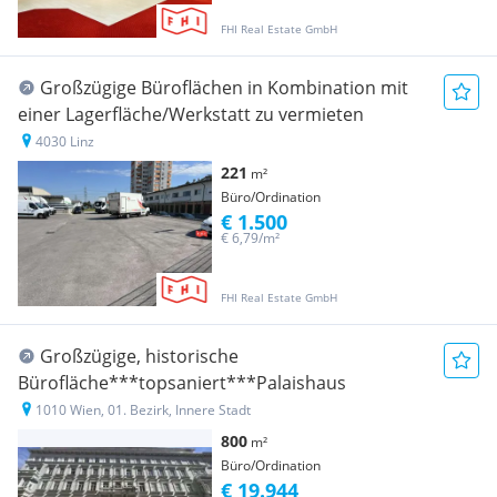
FHI Real Estate GmbH
Großzügige Büroflächen in Kombination mit
einer Lagerfläche/Werkstatt zu vermieten
4030 Linz
221
m²
Büro/Ordination
€ 1.500
€ 6,79/m²
FHI Real Estate GmbH
Großzügige, historische
Bürofläche***topsaniert***Palaishaus
1010 Wien, 01. Bezirk, Innere Stadt
800
m²
Büro/Ordination
€ 19.944