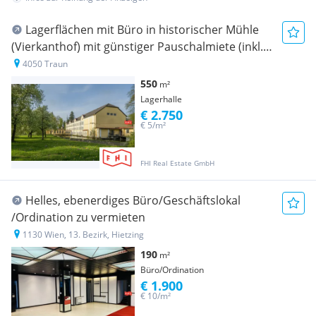
Lagerflächen mit Büro in historischer Mühle
(Vierkanthof) mit günstiger Pauschalmiete (inkl.
Betriebskosten) nähe Gewerbepark
4050 Traun
Franzosenhausweg bei der A7-Abfahrt richtung
550
m²
Linz in St.Martin/Traun
Lagerhalle
€ 2.750
€ 5/m²
FHI Real Estate GmbH
Helles, ebenerdiges Büro/Geschäftslokal
/Ordination zu vermieten
1130 Wien, 13. Bezirk, Hietzing
190
m²
Büro/Ordination
€ 1.900
€ 10/m²