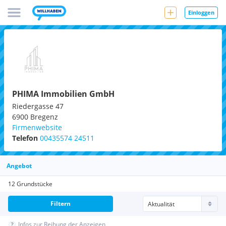
Einloggen
PHIMA Immobilien GmbH
Riedergasse 47
6900
Bregenz
Firmenwebsite
Telefon
00435574 24511
Angebot
12 Grundstücke
Filtern
Infos zur Reihung der Anzeigen