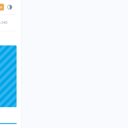
en
5.540