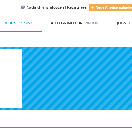
Nachrichten
Einloggen
|
Registrieren
Neue Anzeige aufgeb
OBILIEN
AUTO & MOTOR
JOBS
112.457
204.939
1