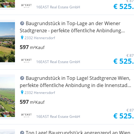
€ 87
€ 525
16EAST Real Estate GmbH
Baugrundstück in Top-Lage an der Wiener
Stadtgrenze - perfekte öffentliche Anbindung
nach Wien
2332 Hennersdorf
597
m²
Kauf
€ 87
€ 525
16EAST Real Estate GmbH
Baugrundstück in Top Lage! Stadtgrenze Wien,
perfekte öffentliche Anbindung in die Innenstadt
von Wien
2332 Hennersdorf
597
m²
Kauf
€ 87
€ 525
16EAST Real Estate GmbH
Top Lage! Baugrundstück angrenzend an Wien,