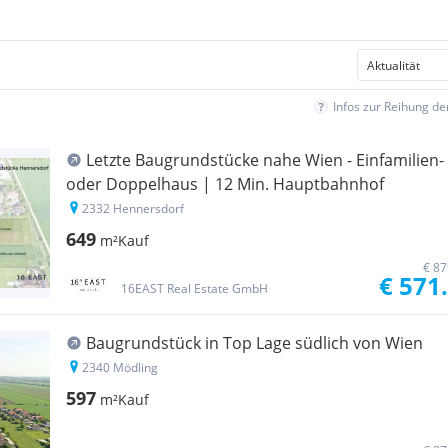
Infos zur Reihung d
Letzte Baugrundstücke nahe Wien - Einfamilien-
oder Doppelhaus | 12 Min. Hauptbahnhof
2332 Hennersdorf
649
m²
Kauf
€ 87
€ 571
16EAST Real Estate GmbH
Baugrundstück in Top Lage südlich von Wien
2340 Mödling
597
m²
Kauf