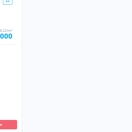
4,22/m²
.000
en