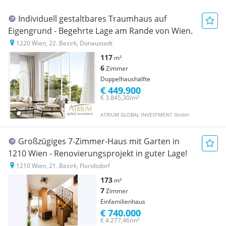
Individuell gestaltbares Traumhaus auf
Eigengrund - Begehrte Lage am Rande von Wien.
1220 Wien, 22. Bezirk, Donaustadt
117
m²
6
Zimmer
Doppelhaushälfte
€ 449.900
€ 3.845,30/m²
ATRIUM GLOBAL INVESTMENT GmbH
Großzügiges 7-Zimmer-Haus mit Garten in
1210 Wien - Renovierungsprojekt in guter Lage!
1210 Wien, 21. Bezirk, Floridsdorf
173
m²
7
Zimmer
Einfamilienhaus
€ 740.000
€ 4.277,46/m²