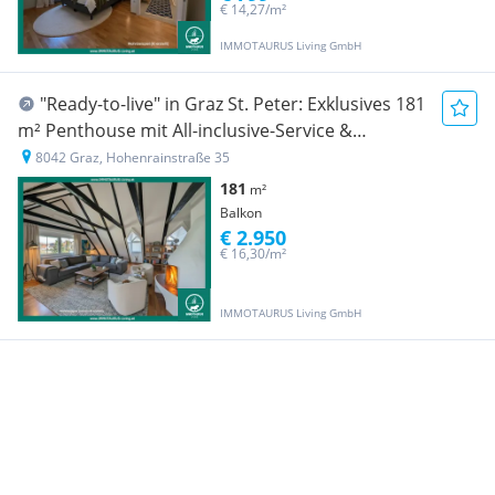
€ 14,27/m²
IMMOTAURUS Living GmbH
"Ready-to-live" in Graz St. Peter: Exklusives 181
m² Penthouse mit All-inclusive-Service &
Möblierung!
8042 Graz, Hohenrainstraße 35
181
m²
Balkon
€ 2.950
€ 16,30/m²
IMMOTAURUS Living GmbH