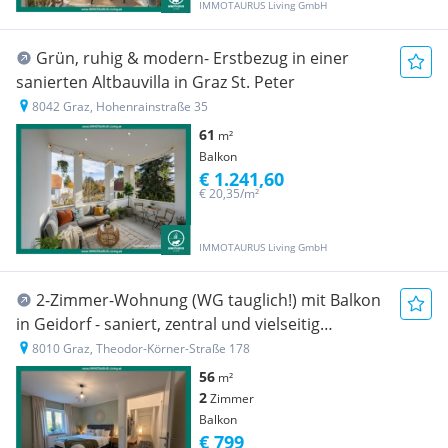
IMMOTAURUS Living GmbH
Grün, ruhig & modern- Erstbezug in einer
sanierten Altbauvilla in Graz St. Peter
8042 Graz, Hohenrainstraße 35
61
m²
Balkon
€ 1.241,60
€ 20,35/m²
IMMOTAURUS Living GmbH
2-Zimmer-Wohnung (WG tauglich!) mit Balkon
in Geidorf - saniert, zentral und vielseitig
nutzbar!
8010 Graz, Theodor-Körner-Straße 178
56
m²
2
Zimmer
Balkon
€ 799