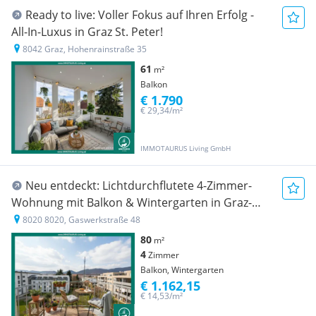
Ready to live: Voller Fokus auf Ihren Erfolg -
All-In-Luxus in Graz St. Peter!
8042 Graz, Hohenrainstraße 35
61
m²
Balkon
€ 1.790
€ 29,34/m²
IMMOTAURUS Living GmbH
Neu entdeckt: Lichtdurchflutete 4-Zimmer-
Wohnung mit Balkon & Wintergarten in Graz-
Eggenberg
8020 8020, Gaswerkstraße 48
80
m²
4
Zimmer
Balkon, Wintergarten
€ 1.162,15
€ 14,53/m²