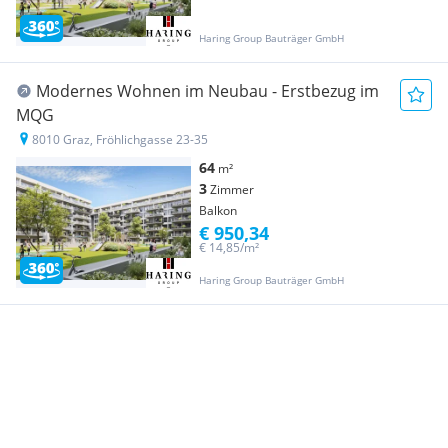
Haring Group Bauträger GmbH
Modernes Wohnen im Neubau - Erstbezug im
MQG
8010 Graz, Fröhlichgasse 23-35
64
m²
3
Zimmer
Balkon
€ 950,34
€ 14,85/m²
Haring Group Bauträger GmbH