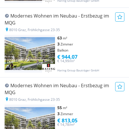
Haring Group Bauträger GmbH
Modernes Wohnen im Neubau - Erstbezug im
MQG
8010 Graz, Fröhlichgasse 23-35
63
m²
3
Zimmer
Balkon
€ 944,07
€ 14,99/m²
Haring Group Bauträger GmbH
Modernes Wohnen im Neubau - Erstbezug im
MQG
8010 Graz, Fröhlichgasse 23-35
55
m²
3
Zimmer
€ 813,05
€ 14,78/m²