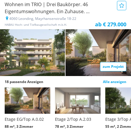
Wohnen im TRIO | Drei Baukörper. 46
Eigentumswohnungen. Ein Zuhause.
4060 Leonding, Mayrhansenstraße 18-22
Neubauprojekt
ab € 279.000
HABAU Hoch- und Tiefbaugesellschaft m.b.H.
zum Projekt
18 passende Anzeigen
Alle anzeigen
Etage EG/Top A.0.02
Etage 2/Top A.2.03
Etage 3/Top 
88 m², 3 Zimmer
78 m², 3 Zimmer
55 m², 2 Zimm