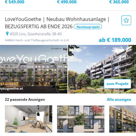
€ 549.000
€ 490.000
€ 365.000
LoveYouGoethe | Neubau Wohnhausanlage |
BEZUGSFERTIG AB ENDE 2026
Neubauprojekt
4020 Linz, Goethestraße 38-40
ab € 189.000
HABAU Hoch- und Tiefbaugesellschaft m.b.H.
zum Projekt
22 passende Anzeigen
Alle anzeigen