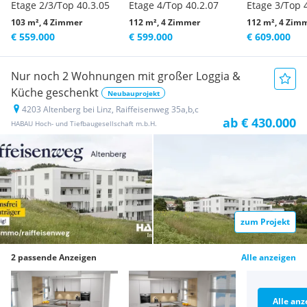
Etage 2/3/Top 40.3.05
Etage 4/Top 40.2.07
Etage 3/Top 
103 m², 4 Zimmer
112 m², 4 Zimmer
112 m², 4 Zim
€ 559.000
€ 599.000
€ 609.000
Nur noch 2 Wohnungen mit großer Loggia &
Küche geschenkt
Neubauprojekt
4203 Altenberg bei Linz, Raiffeisenweg 35a,b,c
ab € 430.000
HABAU Hoch- und Tiefbaugesellschaft m.b.H.
zum Projekt
2 passende Anzeigen
Alle anzeigen
Alle anz