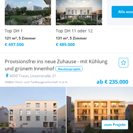
Alle anz
Top DH 1
Top DH 11 oder 12
121 m², 5 Zimmer
131 m², 5 Zimmer
€ 497.500
€ 489.000
Provisionsfrei ins neue Zuhause - mit Kühlung
und grünem Innenhof
Neubauprojekt
4050 Traun, Linzerstraße 21
ab € 235.000
HABAU Hoch- und Tiefbaugesellschaft m.b.H.
zum Projekt