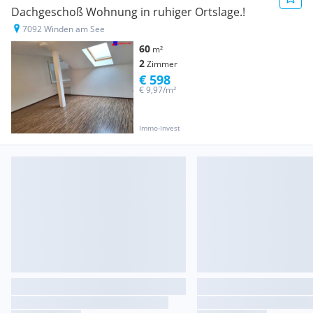
Dachgeschoß Wohnung in ruhiger Ortslage.!
7092 Winden am See
60
m²
2
Zimmer
€ 598
€ 9,97/m²
Immo-Invest