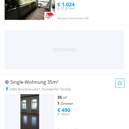
€ 1.024
€ 17,07/m²
Seereal Immobilien KG
Single-Wohnung 35m²
2460 Bruckneudorf, Parndorfer Straße
35
m²
1
Zimmer
€ 490
€ 14/m²