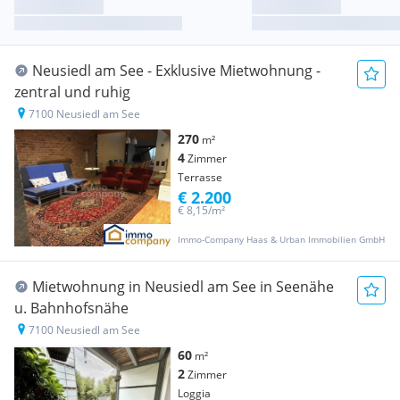
Neusiedl am See - Exklusive Mietwohnung -
zentral und ruhig
7100 Neusiedl am See
270
m²
4
Zimmer
Terrasse
€ 2.200
€ 8,15/m²
Immo-Company Haas & Urban Immobilien GmbH
Mietwohnung in Neusiedl am See in Seenähe
u. Bahnhofsnähe
7100 Neusiedl am See
60
m²
2
Zimmer
Loggia