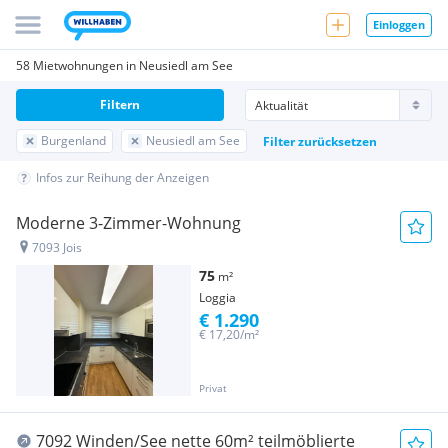
Einloggen
58 Mietwohnungen in Neusiedl am See
Filtern
Burgenland
Neusiedl am See
Filter zurücksetzen
Infos zur Reihung der Anzeigen
Moderne 3-Zimmer-Wohnung
7093 Jois
75
m²
Loggia
€ 1.290
€ 17,20/m²
Privat
7092 Winden/See nette 60m² teilmöblierte