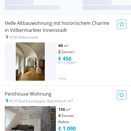
Helle Altbauwohnung mit historischem Charme
in Völkermarkter Innenstadt
9100 Völkermarkt
40
m²
2
Zimmer
€ 450
€ 11,25/m²
Privat
Penthouse Wohnung
9135 Bad Eisenkappel, Bad Vellach 107
156
m²
4
Zimmer
Balkon
€ 1.090