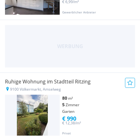
€ 6,99/m²
Gewerblicher Anbieter
Ruhige Wohnung im Stadtteil Ritzing
9100 Völkermarkt, Amselweg
80
m²
5
Zimmer
Garten
€ 990
€ 12,38/m²
Privat