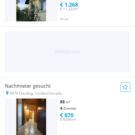
€ 1.268
€ 11,32/m²
Privat
Nachmieter gesucht
4070 Eferding, Umdaschstraße
88
m²
4
Zimmer
€ 870
€ 9,89/m²