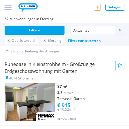
Einloggen
62 Mietwohnungen in Eferding
Filtern
Oberösterreich
Eferding
Filter zurücksetzen
Infos zur Reihung der Anzeigen
Ruheoase in Kleinstrohheim - Großzügige
Erdgeschosswohnung mit Garten
4074 Stroheim
87
m²
2
Zimmer
Terrasse, Garten
€ 915
€ 10,52/m²
REMAX Bonus