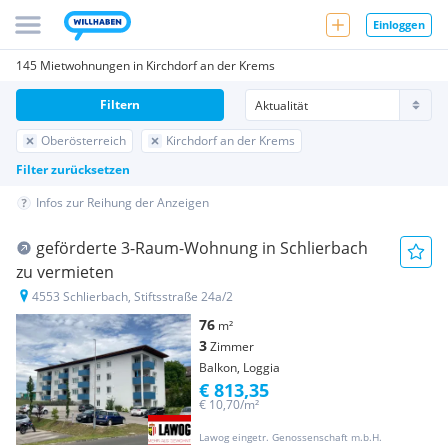
Einloggen
145 Mietwohnungen in Kirchdorf an der Krems
Filtern
Oberösterreich
Kirchdorf an der Krems
Filter zurücksetzen
Infos zur Reihung der Anzeigen
geförderte 3-Raum-Wohnung in Schlierbach
zu vermieten
4553 Schlierbach, Stiftsstraße 24a/2
76
m²
3
Zimmer
Balkon, Loggia
€ 813,35
€ 10,70/m²
Lawog eingetr. Genossenschaft m.b.H.