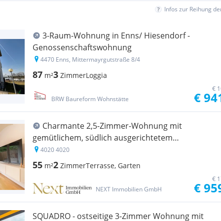
Infos zur Reihung d
3-Raum-Wohnung in Enns/ Hiesendorf -
Genossenschaftswohnung
4470 Enns, Mittermayrgutstraße 8/4
87
3
m²
Zimmer
Loggia
€ 1
€ 94
BRW Baureform Wohnstätte
Charmante 2,5-Zimmer-Wohnung mit
gemütlichem, südlich ausgerichtetem
Eigengarten in Linz zu vermieten!
4020 4020
55
2
m²
Zimmer
Terrasse, Garten
€ 1
€ 95
NEXT Immobilien GmbH
SQUADRO - ostseitige 3-Zimmer Wohnung mit