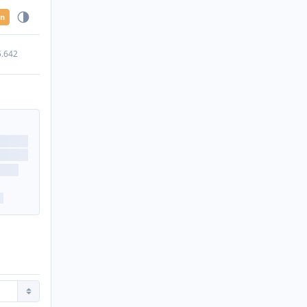
en
5.642