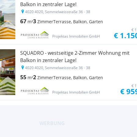
Balkon in zentraler Lage!
4020 4020, Semmelweisstraße 36 - 38
67
3
m²
Zimmer
Terrasse, Balkon, Garten
€ 1
€ 1.15
Projektas Immobilien GmbH
SQUADRO - westseitige 2-Zimmer Wohnung mit
Balkon in zentraler Lage!
4020 4020, Semmelweisstraße 36 - 38
55
2
m²
Zimmer
Terrasse, Balkon, Garten
€ 1
€ 95
Projektas Immobilien GmbH