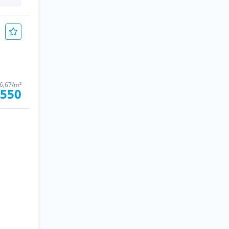
6,67/m²
 550