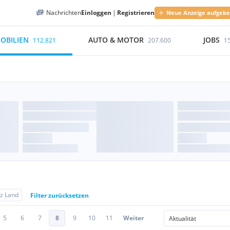
Nachrichten
Einloggen
|
Registrieren
Neue Anzeige aufgeb
OBILIEN
AUTO & MOTOR
JOBS
112.821
207.600
1
nz Land
Filter zurücksetzen
5
6
7
8
9
10
11
Weiter