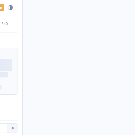
en
5.540