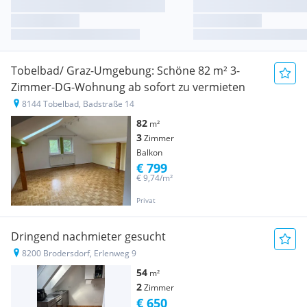
Tobelbad/ Graz-Umgebung: Schöne 82 m² 3-
Zimmer-DG-Wohnung ab sofort zu vermieten
8144 Tobelbad, Badstraße 14
82
m²
3
Zimmer
Balkon
€ 799
€ 9,74/m²
Privat
Dringend nachmieter gesucht
8200 Brodersdorf, Erlenweg 9
54
m²
2
Zimmer
€ 650