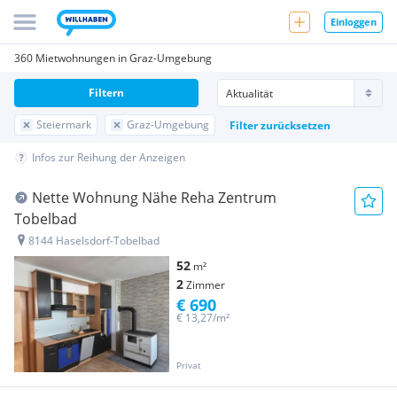
Einloggen
360 Mietwohnungen in Graz-Umgebung
Filtern
Steiermark
Graz-Umgebung
Filter zurücksetzen
Infos zur Reihung der Anzeigen
Nette Wohnung Nähe Reha Zentrum
Tobelbad
8144 Haselsdorf-Tobelbad
52
m²
2
Zimmer
€ 690
€ 13,27/m²
Privat