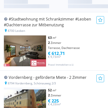
#Stadtwohnung mit Schrankzimmer #Leoben
#Dachterrasse zur Mitbenutzung
8700 Leoben
63
m²
2
Zimmer
Terrasse, Dachterrasse
€ 612,71
€ 9,73/m²
Prassl Immobilien e.U.
Vordernberg - geförderte Miete - 2 Zimmer
8794 Vordernberg, Schönauweg 2/3
52
m²
2
Zimmer
€ 225
€ 4,33/m²