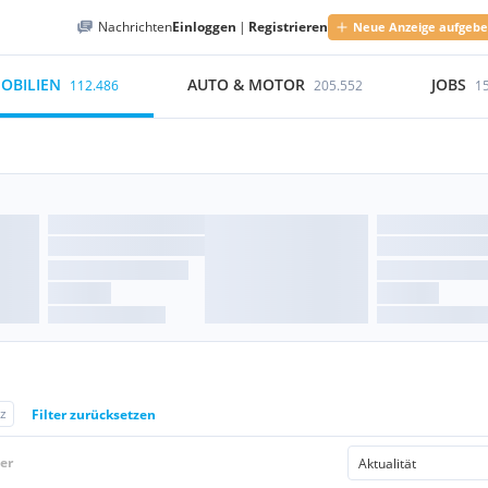
Nachrichten
Einloggen
|
Registrieren
Neue Anzeige aufgeb
OBILIEN
AUTO & MOTOR
JOBS
112.486
205.552
1
z
Filter zurücksetzen
er