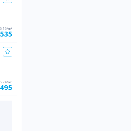
6,16/m²
.535
5,74/m²
.495