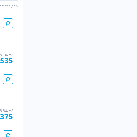
er Anzeigen
6,16/m²
.535
8,84/m²
.375