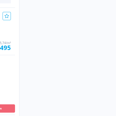
5,74/m²
.495
en