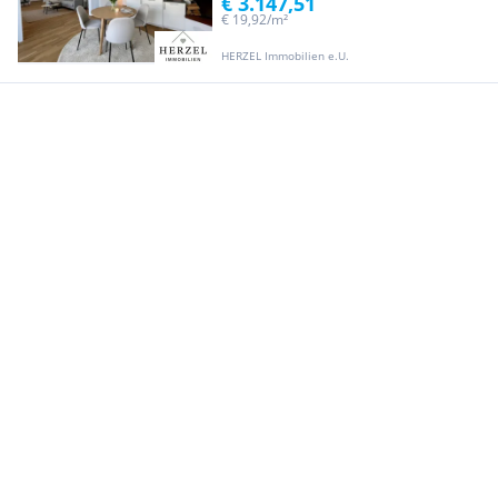
€ 3.147,51
€ 19,92/m²
HERZEL Immobilien e.U.