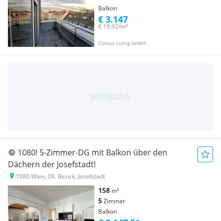
Balkon
€ 3.147
€ 19,92/m²
Consus Living GmbH
1080! 5-Zimmer-DG mit Balkon über den
Dächern der Josefstadt!
1080 Wien, 08. Bezirk, Josefstadt
158
m²
5
Zimmer
Balkon