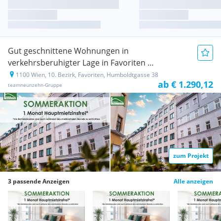
Gut geschnittene Wohnungen in
verkehrsberuhigter Lage in Favoriten
1100 Wien, 10. Bezirk, Favoriten, Humboldtgasse 38
Neubauprojekt
ab € 1.290,12
teamneunzehn-Gruppe
zum Projekt
3 passende Anzeigen
Alle anzeigen