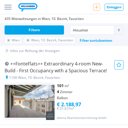
Einloggen
435 Mietwohnungen in Wien, 10. Bezirk, Favoriten
Filtern
Wien
Wien, 10. Bezirk, Favoriten
Filter zurücksetzen
Infos zur Reihung der Anzeigen
++FonteFlats++ Extraordinary 4-room New-
Build - First Occupancy with a Spacious Terrace!
1100 Wien, 10. Bezirk, Favoriten
101
m²
4
Zimmer
Balkon
€ 2.188,97
€ 21,67/m²
Adonia Realitätenvermittlung GmbH