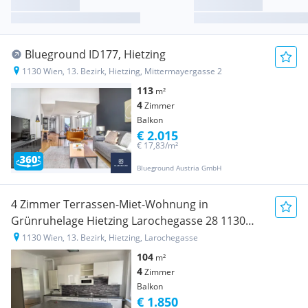
Blueground ID177, Hietzing
1130 Wien, 13. Bezirk, Hietzing, Mittermayergasse 2
113
m²
4
Zimmer
Balkon
€ 2.015
€ 17,83/m²
Blueground Austria GmbH
4 Zimmer Terrassen-Miet-Wohnung in
Grünruhelage Hietzing Larochegasse 28 1130
Wien
1130 Wien, 13. Bezirk, Hietzing, Larochegasse
104
m²
4
Zimmer
Balkon
€ 1.850