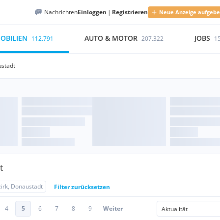
Nachrichten
Einloggen
|
Registrieren
Neue Anzeige aufgeb
OBILIEN
AUTO & MOTOR
JOBS
112.791
207.322
1
ustadt
t
zirk, Donaustadt
Filter zurücksetzen
4
5
6
7
8
9
Weiter