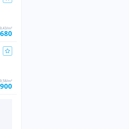
9,43/m²
 680
9,58/m²
.900