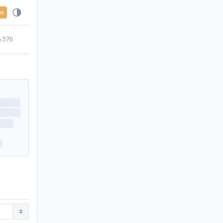
en
5.576