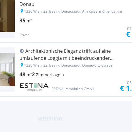
Donau
1220 Wien, 22. Bezirk, Donaustadt, Am Kaisermühlendamm
35
m²
€ 1
€
Privat
Architektonische Eleganz trifft auf eine
umlaufende Loggia mit beeindruckender
Fernsicht - DC2
1220 Wien, 22. Bezirk, Donaustadt, Donau-City-Straße
48
2
m²
Zimmer
Loggia
€ 3
€ 1
ESTINA Immobilien GmbH