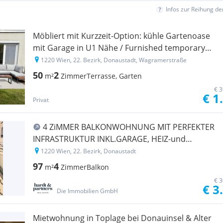
Infos zur Reihung d
Möbliert mit Kurzzeit-Option: kühle Gartenoase
mit Garage in U1 Nähe / Furnished temporary
living: cool garden oasis with garage near U1
1220 Wien, 22. Bezirk, Donaustadt, Wagramerstraße
50
2
m²
Zimmer
Terrasse, Garten
€ 3
€ 1
Privat
4 ZiMMER BALKONWOHNUNG MIT PERFEKTER
INFRASTRUKTUR INKL.GARAGE, HEIZ-und
WARMWASSERKOSTEN
1220 Wien, 22. Bezirk, Donaustadt
97
4
m²
Zimmer
Balkon
€ 3
€ 3
Die Immobilien GmbH
Mietwohnung in Toplage bei Donauinsel & Alter