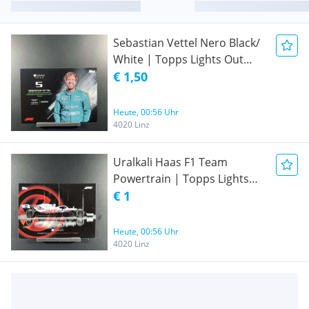
Sebastian Vettel Nero Black/
White | Topps Lights Out
2022 Formel 1 Sammelkarte
€ 1,50
| Formula 1 F1 Aston Martin
Cognizant F1 Team
Heute, 00:56 Uhr
4020 Linz
Uralkali Haas F1 Team
Powertrain | Topps Lights
Out 2021 Formel 1
€ 1
Sammelkarte | Formula 1 F1
Schumacher Mazepin
Heute, 00:56 Uhr
4020 Linz