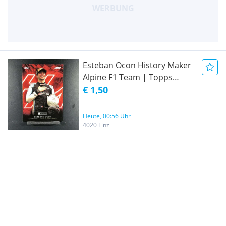
Esteban Ocon History Maker
Alpine F1 Team | Topps
Lights Out 2021 Formel 1
€ 1,50
Sammelkarte | Formula 1 F1
Heute, 00:56 Uhr
4020 Linz