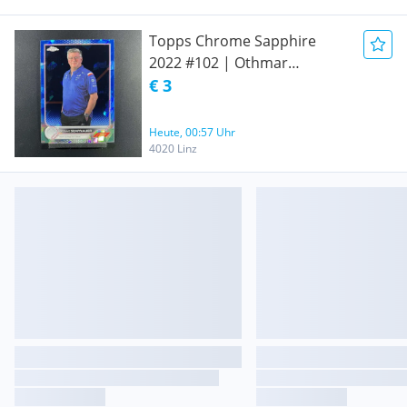
Topps Chrome Sapphire
2022 #102 | Othmar
Szafnauer | Formel 1
€ 3
Sammelkarten Formula 1 F1
| Alpine F1 Team
Heute, 00:57 Uhr
4020 Linz