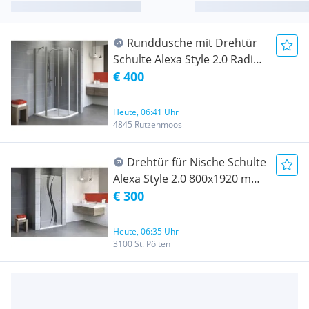
Runddusche mit Drehtür
Schulte Alexa Style 2.0 Radius
550 mm 800x900x1920 mm
€ 400
Echtglas Klar hell alunatur
Heute, 06:41 Uhr
4845 Rutzenmoos
Drehtür für Nische Schulte
Alexa Style 2.0 800x1920 mm
Dekorglas Liane chromoptik
€ 300
Heute, 06:35 Uhr
3100 St. Pölten