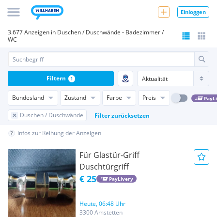
Einloggen
3.677 Anzeigen in Duschen / Duschwände - Badezimmer /
WC
Filtern
1
Bundesland
Zustand
Farbe
Preis
PayL
Duschen / Duschwände
Filter zurücksetzen
Infos zur Reihung der Anzeigen
Für Glastür-Griff
Duschtürgriff
€ 25
PayLivery
Heute, 06:48 Uhr
3300 Amstetten