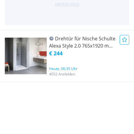
Drehtür für Nische Schulte
Alexa Style 2.0 765x1920 mm
Echtglas Klar hell Alpinweiss
€ 244
Heute, 06:35 Uhr
4052 Ansfelden