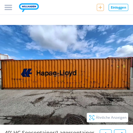
Einloggen
Ähnliche Anzeigen
40' HC Seecontainer/Lagercontainer