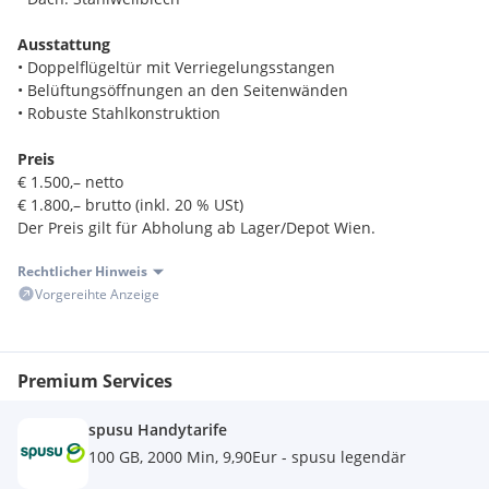
Ausstattung
• Doppelflügeltür mit Verriegelungsstangen
• Belüftungsöffnungen an den Seitenwänden
• Robuste Stahlkonstruktion
Preis
€ 1.500,– netto
€ 1.800,– brutto (inkl. 20 % USt)
Der Preis gilt für Abholung ab Lager/Depot Wien.
Rechtlicher Hinweis
Auf Wunsch bieten wir zusätzlich:
Vorgereihte Anzeige
• Transport zu Ihrer Adresse
• Kran-LKW-Service für das Abladen und Versetzen
Der Zustand entspricht den Fotos. Da es sich um ein
Premium Services
gebrauchtes Objekt handelt, erfolgt der Verkauf ohne
Gewährleistung.
spusu Handytarife
100 GB, 2000 Min, 9,90Eur - spusu legendär
Für Rückfragen oder zur Abstimmung von Abholung, Miete
oder Transport stehen wir Ihnen gerne zur Verfügung.