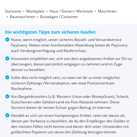
Startseite
Marktplatz
Haus / Garten / Werkstatt
Maschinen
Baumaschinen
Bauwägen / Container
Die wichtigsten Tipps zum sicheren Kaufen:
Nutze, wenn möglich, unser sicheres Bezahl- und Versandservice
PayLivery. Neben einer komfortablen Abwicklung bietet dir PayLivery
auch Sendungsverfolgung und Käuferschutz.
Ansonsten empfehlen wir, sich von dem angebotenen Artikel vor Ort zu
überzeugen, diesen persönlich entgegen zu nehmen und im Zuge
dessen zu bezahlen.
Sollte dies nicht möglich sein, so raten wir dir zu einer möglichst
sicheren Zahlungs-/Versandoption, wie etwa Postversand per
Nachnahme.
Von Bargeldtransfers (z.B. Western Union oder MoneyGram), Scheck,
Gutscheinen oder Geldversand via Post Abstand nehmen. Diese
Services bieten dir keinen Schutz gegen Betrug im Internet.
Handelt es sich um einen hochpreisigen Artikel, raten wir davon ab,
diesen per Vorkasse zu bezahlen, da du den Empfänger des Geldes in
den meisten Fällen nicht kennst und dieser dich unter Umständen mit
gefälschten Papieren um deine (An-)Zahlung betrügen könnte.