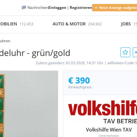
Nachrichten
Einloggen
|
Registrieren
Neue Anzeige aufgeb
OBILIEN
AUTO & MOTOR
JOBS
112.453
204.902
1
duhren
deluhr - grün/gold
Zuletzt geändert:
02.03.2026, 14:31 Uhr
|
willhaben-Code:
€ 390
Verkaufspreis
Volkshilfe Wien TAV
Unternehmen