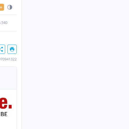
en
5.540
970941322