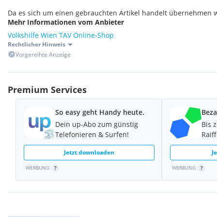
Da es sich um einen gebrauchten Artikel handelt übernehmen wi
Mehr Informationen vom Anbieter
Gewährleistung.
Volkshilfe Wien TAV Online-Shop
VOLKSHILFE ALLERLEI - Lager
Rechtlicher Hinweis
Obachgasse 6
Vorgereihte Anzeige
1220 Wien
Tel. 01/370 77 34-317
+++++ Viele weitere Vintage-Artikel finden Sie in unserem Hä
Premium Services
So easy geht Handy heute.
Beza
Dein up-Abo zum günstig
Bis 
Telefonieren & Surfen!
Raif
Jetzt downloaden
J
WERBUNG
WERBUNG