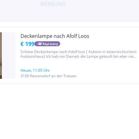
Deckenlampe nach Afolf Loos
€ 199
PayLivery
Schöne Deckenlampe nach Adolf loos ( Auktion in österreichischem
Auktionshaus) Ich hab mir Damals die Lampe gekauft bin aber nie
zum montieren gekommen. Vielleicht freut sich jemand Anderer
über dieses schöne Stück.
Heute, 11:05 Uhr
3100 Ratzersdorf an der Traisen