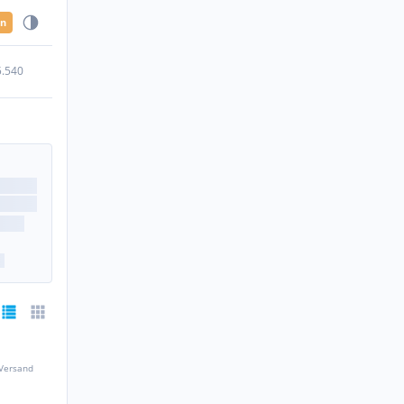
en
5.540
 Versand