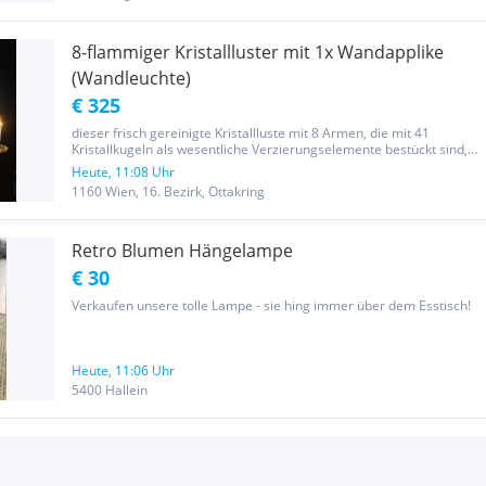
8-flammiger Kristallluster mit 1x Wandapplike
(Wandleuchte)
€ 325
dieser frisch gereinigte Kristallluste mit 8 Armen, die mit 41
Kristallkugeln als wesentliche Verzierungselemente bestückt sind,
ist in tadellosem Zustand, elektrisch überprüft und OK. Die
Heute, 11:08 Uhr
Einzigartigkeit des geschliffenen Kristallglas- Kugelbehangs...
1160 Wien, 16. Bezirk, Ottakring
Retro Blumen Hängelampe
€ 30
Verkaufen unsere tolle Lampe - sie hing immer über dem Esstisch!
Heute, 11:06 Uhr
5400 Hallein