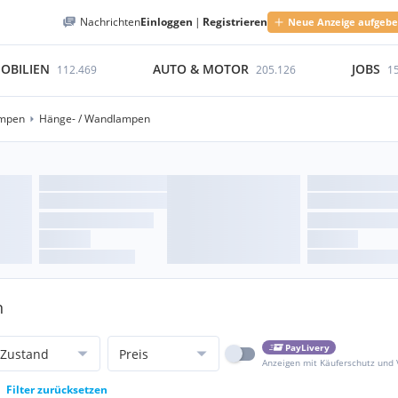
Nachrichten
Einloggen
|
Registrieren
Neue Anzeige aufgeb
OBILIEN
AUTO & MOTOR
JOBS
112.469
205.126
1
mpen
Hänge- / Wandlampen
n
PayLivery
Zustand
Preis
Anzeigen mit Käuferschutz und
Filter zurücksetzen