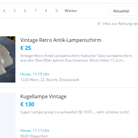
4
5
6
7
8
9
Weiter
Infos zur Reihung d
Vintage Retro Antik-Lampenschirm
€ 25
Vintage Retro Antik-Lampenschirm hübscher Glas-Lampenschirm
aus den 50er/60er Jahren Durchmesser 40cm Höhe 11,2cm
Öffnung oben 4cm
Heute, 11:15 Uhr
1220 Wien, 22. Bezirk, Donaustadt
Kugellampe Vintage
€ 130
Super Lampe privat zu verkaufen! Bj 1970 … sehr schönes Licht!
Heute, 11:11 Uhr
9020 Klagenfurt