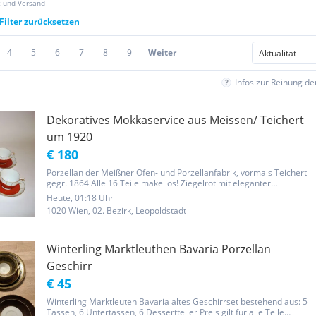
z und Versand
Filter zurücksetzen
4
5
6
7
8
9
Weiter
Infos zur Reihung d
Dekoratives Mokkaservice aus Meissen/ Teichert
um 1920
€ 180
Porzellan der Meißner Ofen- und Porzellanfabrik, vormals Teichert
gegr. 1864 Alle 16 Teile makellos! Ziegelrot mit eleganter
Goldstaffage 6 Mokkatassen mit Untertassen 1 Kaffekanne mit
Heute, 01:18 Uhr
Deckel 1 Zuckerdose mit Deckel Noch viele weitere schöne Dinge...
1020 Wien, 02. Bezirk, Leopoldstadt
Winterling Marktleuthen Bavaria Porzellan
Geschirr
€ 45
Winterling Marktleuten Bavaria altes Geschirrset bestehend aus: 5
Tassen, 6 Untertassen, 6 Dessertteller Preis gilt für alle Teile