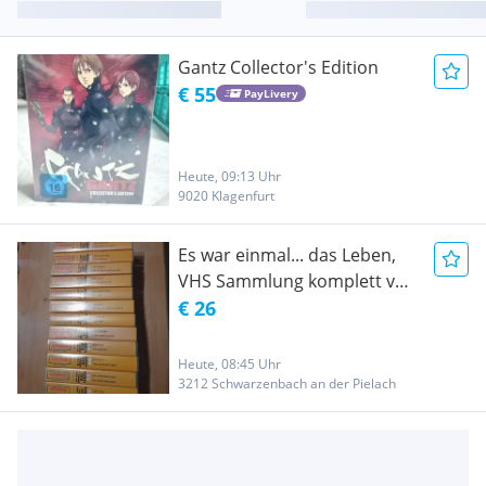
Gantz Collector's Edition
€ 55
PayLivery
Heute, 09:13 Uhr
9020 Klagenfurt
Es war einmal... das Leben,
VHS Sammlung komplett von
1 - 13
€ 26
Heute, 08:45 Uhr
3212 Schwarzenbach an der Pielach