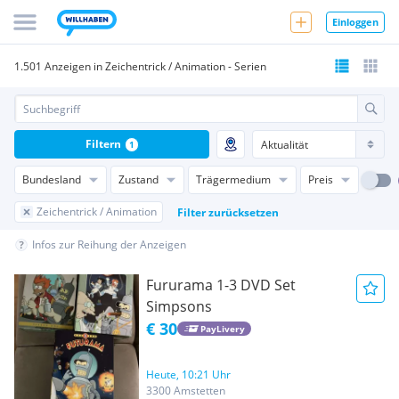
Einloggen
1.501 Anzeigen in Zeichentrick / Animation - Serien
Filtern
1
Bundesland
Zustand
Trägermedium
Preis
Zeichentrick / Animation
Filter zurücksetzen
Infos zur Reihung der Anzeigen
Fururama 1-3 DVD Set
Simpsons
€ 30
PayLivery
Heute, 10:21 Uhr
3300 Amstetten