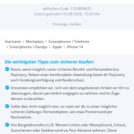
willhaben-Code:
1233889635
Zuletzt geändert:
05.08.2026, 13:20
Uhr
!
Anzeige melden
Startseite
Marktplatz
Smartphones / Telefonie
Smartphones / Handys
Apple
iPhone 14
Die wichtigsten Tipps zum sicheren Kaufen:
Nutze, wenn möglich, unser sicheres Bezahl- und Versandservice
PayLivery. Neben einer komfortablen Abwicklung bietet dir PayLivery
auch Sendungsverfolgung und Käuferschutz.
Ansonsten empfehlen wir, sich von dem angebotenen Artikel vor Ort zu
überzeugen, diesen persönlich entgegen zu nehmen und im Zuge
dessen zu bezahlen.
Sollte dies nicht möglich sein, so raten wir dir zu einer möglichst
sicheren Zahlungs-/Versandoption, wie etwa Postversand per
Nachnahme.
Von Bargeldtransfers (z.B. Western Union oder MoneyGram), Scheck,
Gutscheinen oder Geldversand via Post Abstand nehmen. Diese