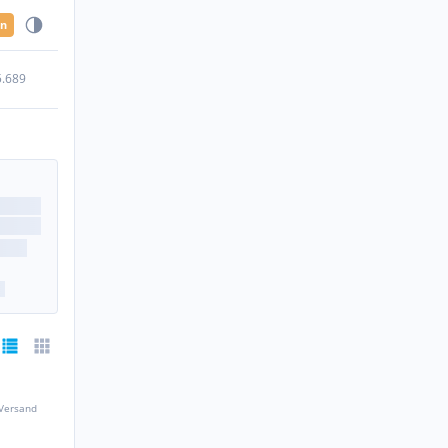
en
5.689
 Versand