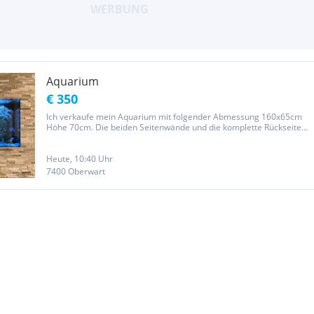
Aquarium
€ 350
Ich verkaufe mein Aquarium mit folgender Abmessung 160x65cm
Höhe 70cm. Die beiden Seitenwände und die komplette Rückseite
sind mit einer außenliegenden Rückwand verkleidet. Die Rückwand
ist ein verzinktes Dünnblech, dass einseitig schwarz foliert wurde...
Heute, 10:40 Uhr
7400 Oberwart