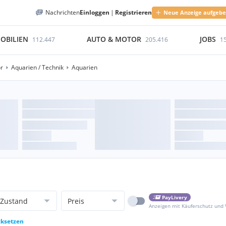
Nachrichten
Einloggen
|
Registrieren
Neue Anzeige aufgeb
OBILIEN
AUTO & MOTOR
JOBS
112.447
205.416
1
ör
Aquarien / Technik
Aquarien
PayLivery
Zustand
Preis
Anzeigen mit Käuferschutz und
cksetzen