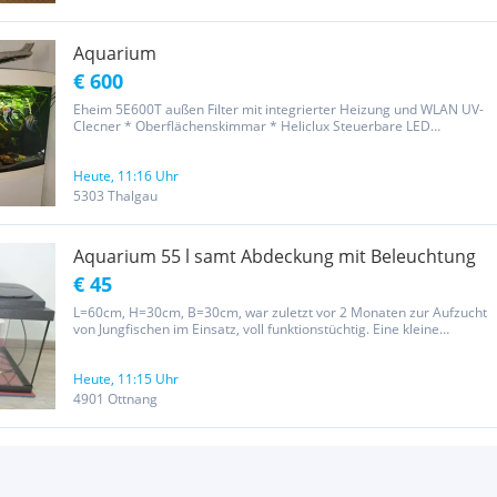
Aquarium
€ 600
Eheim 5E600T außen Filter mit integrierter Heizung und WLAN UV-
Clecner * Oberflächenskimmar * Heliclux Steuerbare LED
Beleuchtung ' CO2 Anlage mit digitaler Steuerung, mit einer 2 Liter
und einer 10 Liter Flasche (beide Leer) * schwarzes Soil und...
Heute, 11:16 Uhr
5303 Thalgau
Aquarium 55 l samt Abdeckung mit Beleuchtung
€ 45
L=60cm, H=30cm, B=30cm, war zuletzt vor 2 Monaten zur Aufzucht
von Jungfischen im Einsatz, voll funktionstüchtig. Eine kleine
Innenpumpe könnte für 10 Euro dazugegeben werden.
Privatverkauf, deshalb Gewährleistung oder Produkthaftung
ausgeschlossen.
Heute, 11:15 Uhr
4901 Ottnang