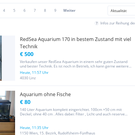
4
5
6
7
8
9
Weiter
Infos zur Reihung d
RedSea Aquarium 170 in bestem Zustand mit viel
Technik
€ 500
Verkaufen unser RedSea Aquarium in einem sehr guten Zustand
und bester Technik. Es ist noch in Betrieb, ich kann gerne weitere
Fotos wenn gewünscht senden oder einfach direkt ansehen
Heute, 11:57 Uhr
4030 Linz
Aquarium ohne Fische
€ 80
140 Liter Aquarium komplett eingerichtet. 100cm ×50 cm mit
Deckel, ohne 40 cm . Alles dabei: Filter , Licht und auch reserve
Licht. . Aquarium ist a Gerichten wie in fotto mitt alle pflanze und
staine
Heute, 11:35 Uhr
1150 Wien, 15. Bezirk, Rudolfsheim-Fünfhaus