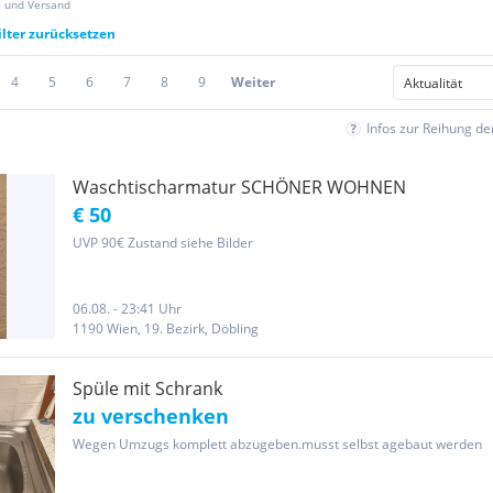
z und Versand
ilter zurücksetzen
4
5
6
7
8
9
Weiter
Infos zur Reihung d
Waschtischarmatur SCHÖNER WOHNEN
€ 50
UVP 90€ Zustand siehe Bilder
06.08. - 23:41 Uhr
1190 Wien, 19. Bezirk, Döbling
Spüle mit Schrank
zu verschenken
Wegen Umzugs komplett abzugeben.musst selbst agebaut werden