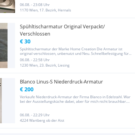
06.08. - 23:08 Uhr
1170 Wien, 17. Bezirk, Hernals
Spühltischarmatur Original Verpackt/
Verschlossen
€ 30
Spühltischarmatur der Marke Home Creation Die Armatur ist
original verschlossen, unbenutzt und Neu. Schnellbefestigung für
schnelle Montage. Hochglanzverchromt. Energiesparfunktion. B 50
06.08. - 22:58 Uhr
× H 339 × T 175,9mm Versand oder Abholung Da es sich um einen...
1230 Wien, 23. Bezirk, Liesing
Blanco Linus-S Niederdruck-Armatur
€ 200
Verkaufe Niederdruck-Armatur der Firma Blanco in Edelstahl. War
bei der Ausstellungsküche dabei, aber für mich nicht brauchbar.
Somit Neuwertig. Genaue Beschreibung siehe Foto. Ist derzeit noch
bei der eingelagerten Küche eingebaut, somit kein...
06.08. - 22:29 Uhr
4224 Wartberg ob der Aist