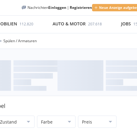
Nachrichten
Einloggen
|
Registrieren
Neue Anzeige aufgeb
OBILIEN
AUTO & MOTOR
JOBS
112.820
207.618
1
Spülen / Armaturen
el
Zustand
Farbe
Preis