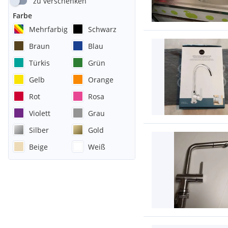
zu verschenken
Farbe
Mehrfarbig
Schwarz
Braun
Blau
Türkis
Grün
Gelb
Orange
Rot
Rosa
Violett
Grau
Silber
Gold
Beige
Weiß