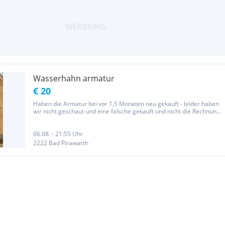
Wasserhahn armatur
€ 20
Haben die Armatur bei vor 1,5 Monaten neu gekauft - leider haben
wir nicht geschaut und eine falsche gekauft und nicht die Rechnung
aufgehoben! Sie hat 80€ gekostet! Und sie wurde ausgepackt aber
eben gleich anhand der Beschreibung haben wir gesehen dass...
06.08. - 21:55 Uhr
2222 Bad Pirawarth