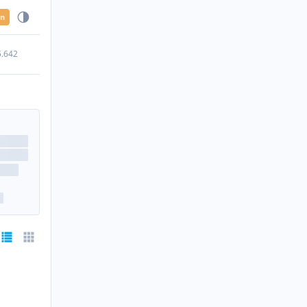
en
5.642