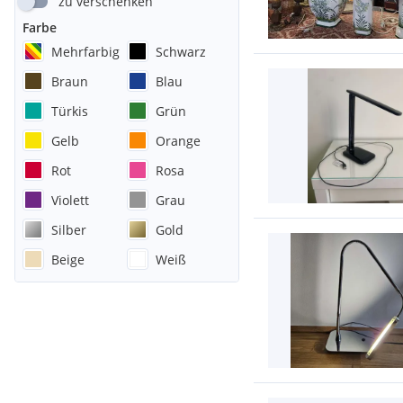
zu verschenken
Farbe
Mehrfarbig
Schwarz
Braun
Blau
Türkis
Grün
Gelb
Orange
Rot
Rosa
Violett
Grau
Silber
Gold
Beige
Weiß