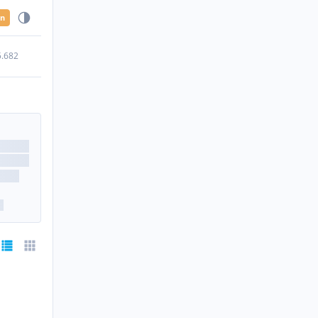
en
5.682