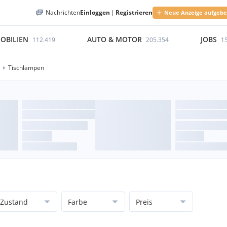
Nachrichten
Einloggen
|
Registrieren
Neue Anzeige aufgeb
OBILIEN
AUTO & MOTOR
JOBS
112.419
205.354
1
Tischlampen
Zustand
Farbe
Preis