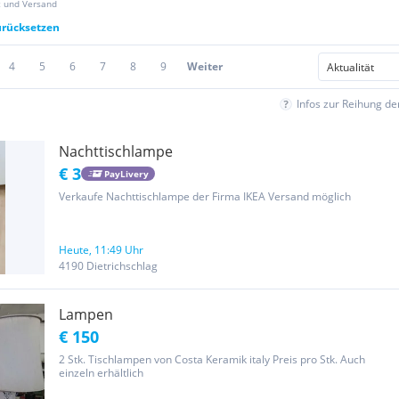
z und Versand
zurücksetzen
4
5
6
7
8
9
Weiter
Infos zur Reihung d
Nachttischlampe
€ 3
PayLivery
Verkaufe Nachttischlampe der Firma IKEA Versand möglich
Heute, 11:49 Uhr
4190 Dietrichschlag
Lampen
€ 150
2 Stk. Tischlampen von Costa Keramik italy Preis pro Stk. Auch
einzeln erhältlich