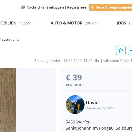
Nachrichten
Einloggen
|
Registrieren
Neue Anzeige aufgeb
OBILIEN
AUTO & MOTOR
JOBS
112.651
206.477
1
Playstation 5
Zuletzt geändert:
13.06.2026, 11:56 Uhr
|
willhaben-Code:
€ 39
VERKAUFT
David
User:in seit 07/2016
5450 Werfen
Sankt Johann im Pongau, Salzbur