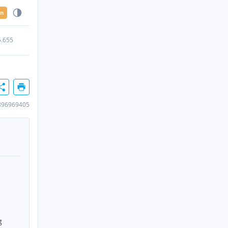
en
5.655
896969405
g