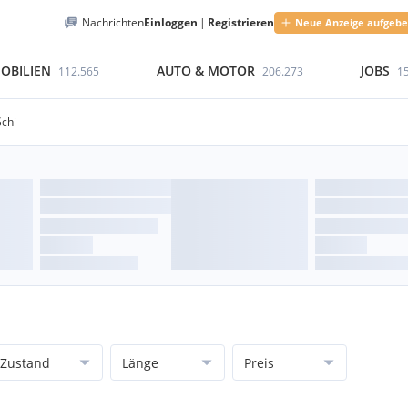
Nachrichten
Einloggen
|
Registrieren
Neue Anzeige aufgeb
OBILIEN
AUTO & MOTOR
JOBS
112.565
206.273
1
Schi
Zustand
Länge
Preis