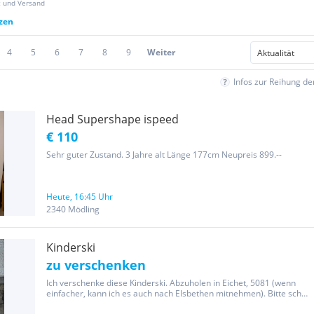
z und Versand
tzen
4
5
6
7
8
9
Weiter
Infos zur Reihung d
Head Supershape ispeed
€ 110
Sehr guter Zustand. 3 Jahre alt Länge 177cm Neupreis 899.--
Heute, 16:45 Uhr
2340 Mödling
Kinderski
zu verschenken
Ich verschenke diese Kinderski. Abzuholen in Eichet, 5081 (wenn
einfacher, kann ich es auch nach Elsbethen mitnehmen). Bitte schau
auch bei meinen weiteren Anzeigen, ich habe einiges zu