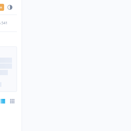
en
5.541