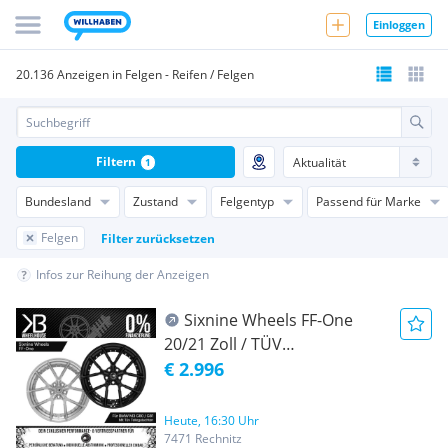
Einloggen
20.136 Anzeigen in Felgen - Reifen / Felgen
Filtern
1
Bundesland
Zustand
Felgentyp
Passend für Marke
Felgen
Filter zurücksetzen
Infos zur Reihung der Anzeigen
Sixnine Wheels FF-One
20/21 Zoll / TÜV
Teilegutachten / BMW M3
€ 2.996
G80 / G81
Heute, 16:30 Uhr
7471 Rechnitz