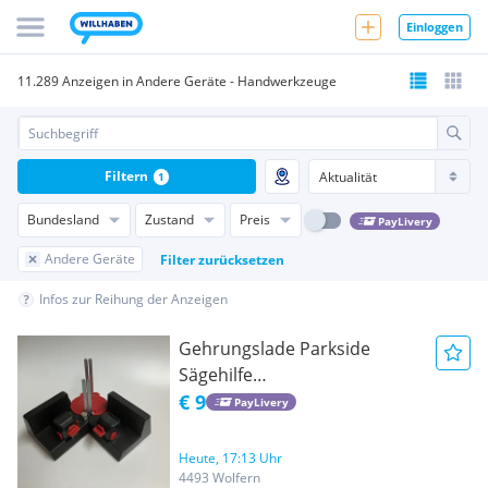
Einloggen
11.289 Anzeigen in Andere Geräte - Handwerkzeuge
Filtern
1
Bundesland
Zustand
Preis
PayLivery
Andere Geräte
Filter zurücksetzen
Infos zur Reihung der Anzeigen
Gehrungslade Parkside
Sägehilfe
Gehrungsschneidlade
€ 9
PayLivery
Heute, 17:13 Uhr
4493 Wolfern