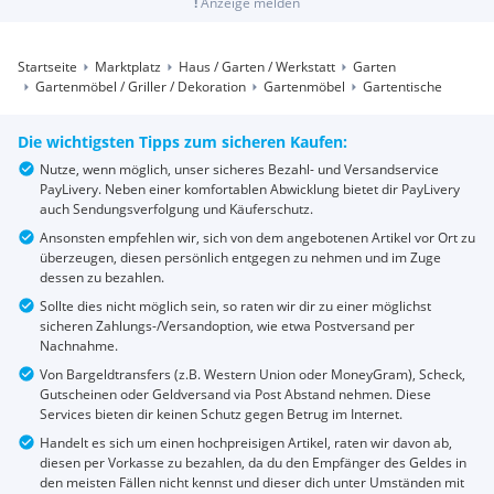
!
Anzeige melden
Startseite
Marktplatz
Haus / Garten / Werkstatt
Garten
Gartenmöbel / Griller / Dekoration
Gartenmöbel
Gartentische
Die wichtigsten Tipps zum sicheren Kaufen:
Nutze, wenn möglich, unser sicheres Bezahl- und Versandservice
PayLivery. Neben einer komfortablen Abwicklung bietet dir PayLivery
auch Sendungsverfolgung und Käuferschutz.
Ansonsten empfehlen wir, sich von dem angebotenen Artikel vor Ort zu
überzeugen, diesen persönlich entgegen zu nehmen und im Zuge
dessen zu bezahlen.
Sollte dies nicht möglich sein, so raten wir dir zu einer möglichst
sicheren Zahlungs-/Versandoption, wie etwa Postversand per
Nachnahme.
Von Bargeldtransfers (z.B. Western Union oder MoneyGram), Scheck,
Gutscheinen oder Geldversand via Post Abstand nehmen. Diese
Services bieten dir keinen Schutz gegen Betrug im Internet.
Handelt es sich um einen hochpreisigen Artikel, raten wir davon ab,
diesen per Vorkasse zu bezahlen, da du den Empfänger des Geldes in
den meisten Fällen nicht kennst und dieser dich unter Umständen mit