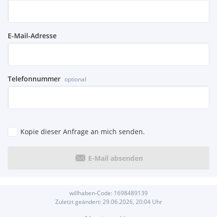
Ja, wir machen dir gerne ein unverbindliches Angebot.
Hast du weitere Fragen?
E-Mail-Adresse
Unser Kundenservice-Team hilft dir gerne persönlich weiter.
Telefon:
Lieferung ist gegen Aufpreis möglich, und der Speditionsvers
Telefonnummer
and wird individuell mit Ihnen abgestimmt.
optional
Kopie dieser Anfrage an mich senden.
E-Mail absenden
willhaben-Code:
1698489139
Zuletzt geändert:
29.06.2026, 20:04
Uhr