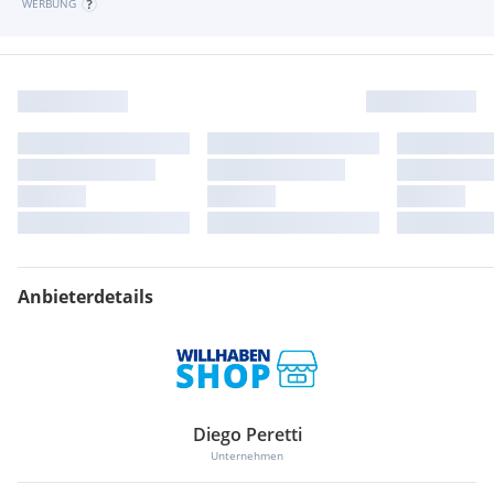
WERBUNG
Es wir 1 Jahr Gewährleistung vereinbart
• Besichtigung
Diego Peretti
Rotholz 387/d
6220 Buch in Tirol/ Österreich
• Öffnungszeiten
Mo-Sa: 08-18 Uhr nur nach Terminvereinbarung
Anbieterdetails
• Kundenservice
Du hast eine Frage? Gerne steht dir unser Kundenservice-
Team telefonisch.
Telefon:
Diego Peretti
• Häufig gestellte Fragen
Unternehmen