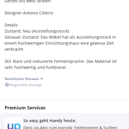
Gestell Alu weiß lackiert
Designer Antonio Citterio
Details
Zustand: Neu (Ausstellungsstück)
Genauer Zustand: Das Möbel hat als Ausstellungsstück in
einem hochwertigen Einrichtungshaus eine gewisse Zeit
verbracht
Stil: klare und reduzierte Formensprache. Das Material ist
sehr hochwertig und funktional.
Rechtlicher Hinweis
Beschreibung
Vorgereihte Anzeige
Die Mirto Outdoor-Tische zeichnen sich durch ihre klare
Form, zeitlose Eleganz und hochwertige Details aus. Erhältlich
in zahlreichen Größen und zwei Höhen, verfügen sie über
Premium Services
leichte Aluminium-Druckgussgestelle und verschiedene
Tischplatten: lackiertes Aluminium, Feinsteinzeug und
So easy geht Handy heute.
glasierte Lavasteinfliesen, verziert mit Reproduktionen
Dein up-Abo zum günstig Telefonieren & Surfen!
traditioneller sizilianischer Spitze. Für die Dekoration dieser