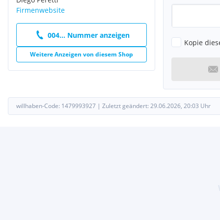
Telefon:
Firmenwebsite
Lieferung ist gegen Aufpreis möglich, und der Speditionsversand
004... Nummer anzeigen
abgestimmt.
Kopie dies
Weitere Anzeigen von diesem Shop
willhaben-Code:
1479993927
|
Zuletzt geändert:
29.06.2026, 20:03
Uhr