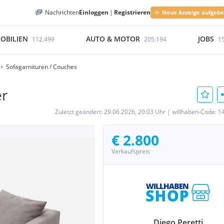
Nachrichten
Einloggen
|
Registrieren
Neue Anzeige aufgeb
OBILIEN
AUTO & MOTOR
JOBS
112.499
205.194
1
Sofagarnituren / Couches
er
Zuletzt geändert:
29.06.2026, 20:03 Uhr
|
willhaben-Code:
1
€ 2.800
Verkaufspreis
Diego Peretti