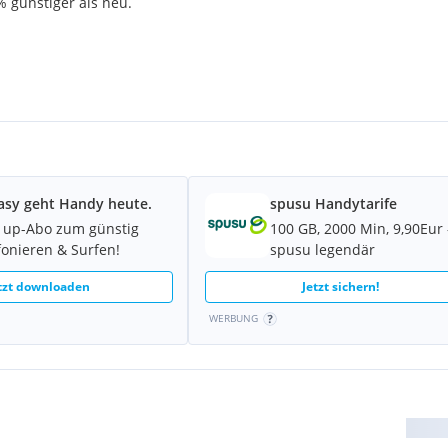
% günstiger als neu.
asy geht Handy heute.
spusu Handytarife
 up-Abo zum günstig
100 GB, 2000 Min, 9,90Eur 
fonieren & Surfen!
spusu legendär
tzt downloaden
Jetzt sichern!
WERBUNG
telefonisch.