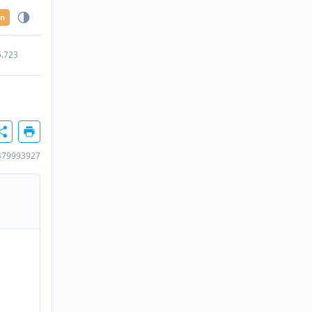
en
5.723
479993927