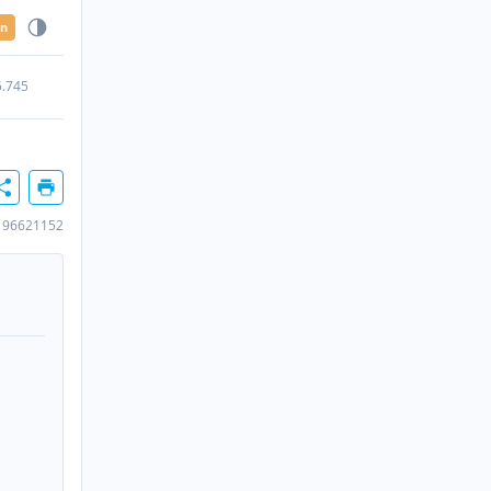
en
5.745
196621152