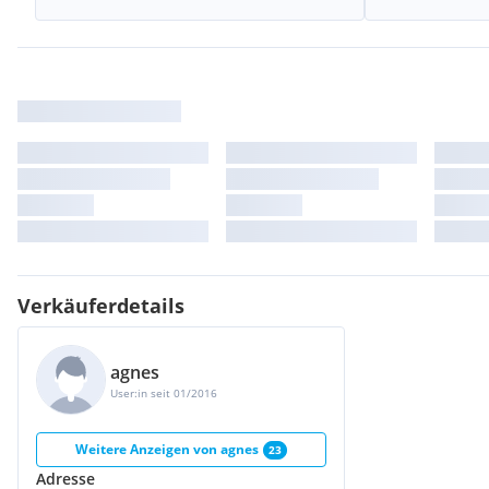
Verkäuferdetails
agnes
User:in seit 01/2016
Weitere Anzeigen von
agnes
23
Adresse