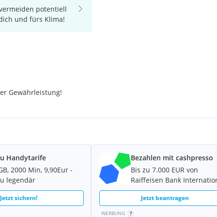
vermeiden potentiell
 dich und fürs Klima!
.
der Gewährleistung!
u Handytarife
Bezahlen mit cashpresso
GB, 2000 Min, 9,90Eur -
Bis zu 7.000 EUR von
u legendär
Raiffeisen Bank Internatio
Jetzt sichern!
Jetzt beantragen
WERBUNG