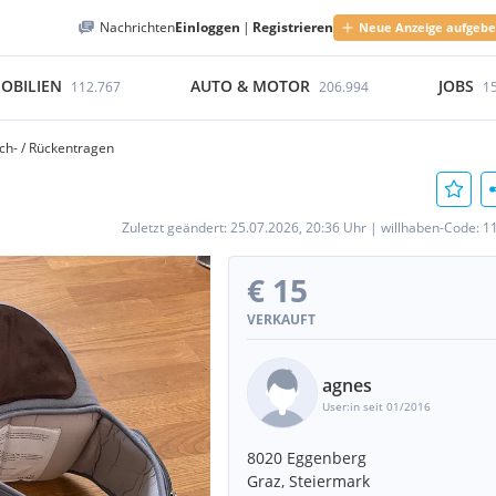
Nachrichten
Einloggen
|
Registrieren
Neue Anzeige aufgeb
OBILIEN
AUTO & MOTOR
JOBS
112.767
206.994
1
ch- / Rückentragen
Zuletzt geändert:
25.07.2026, 20:36 Uhr
|
willhaben-Code:
1
€ 15
VERKAUFT
agnes
User:in seit 01/2016
8020 Eggenberg
Graz, Steiermark