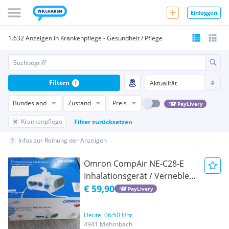
Einloggen
1.632 Anzeigen in Krankenpflege - Gesundheit / Pflege
Filtern
1
Bundesland
Zustand
Preis
PayLivery
Krankenpflege
Filter zurücksetzen
Infos zur Reihung der Anzeigen
Omron CompAir NE-C28-E
Inhalationsgerät / Vernebler -
Top Zustand
€ 59,90
PayLivery
Heute, 06:50 Uhr
4941 Mehrnbach