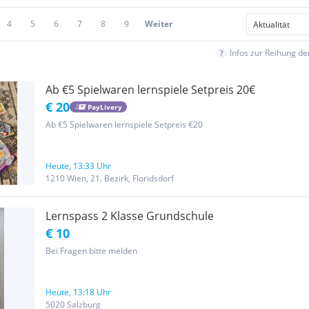
4
5
6
7
8
9
Weiter
Infos zur Reihung d
Ab €5 Spielwaren lernspiele Setpreis 20€
€ 20
PayLivery
Ab €5 Spielwaren lernspiele Setpreis €20
Heute, 13:33 Uhr
1210 Wien, 21. Bezirk, Floridsdorf
Lernspass 2 Klasse Grundschule
€ 10
Bei Fragen bitte melden
Heute, 13:18 Uhr
5020 Salzburg