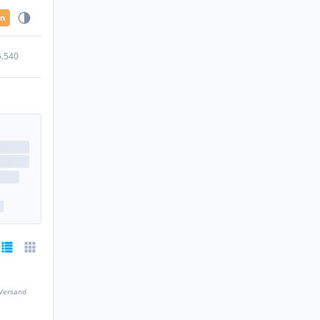
en
5.540
 Versand