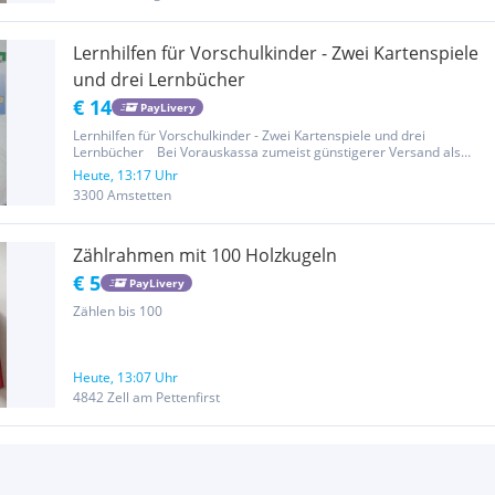
Lernhilfen für Vorschulkinder - Zwei Kartenspiele
und drei Lernbücher
€ 14
PayLivery
Lernhilfen für Vorschulkinder - Zwei Kartenspiele und drei
Lernbücher Bei Vorauskassa zumeist günstigerer Versand als
Paydelivery - bitte fragen! :) Bitte seht auch meine anderen
Heute, 13:17 Uhr
Angebote an - Kombiversand natürlich möglich! Privatverkauf
3300 Amstetten
daher...
Zählrahmen mit 100 Holzkugeln
€ 5
PayLivery
Zählen bis 100
Heute, 13:07 Uhr
4842 Zell am Pettenfirst