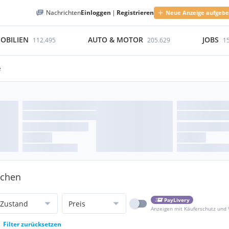
Nachrichten
Einloggen
|
Registrieren
Neue Anzeige aufgeb
OBILIEN
AUTO & MOTOR
JOBS
112.495
205.629
1
e
achen
PayLivery
Zustand
Preis
Anzeigen mit Käuferschutz und
Filter zurücksetzen