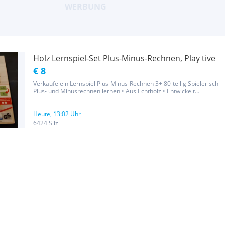
Holz Lernspiel-Set Plus-Minus-Rechnen, Play tive
€ 8
Verkaufe ein Lernspiel Plus-Minus-Rechnen 3+ 80-teilig Spielerisch
Plus- und Minusrechnen lernen • Aus Echtholz • Entwickelt
mathematisches Verständnis und logisches Denken • Ideales
Training für Grundschüler und werdende Rechenprofis ☆ teils
noch...
Heute, 13:02 Uhr
6424 Silz