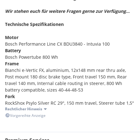
Wir stehen euch für weitere Fragen gerne zur Verfügung...
Technische Spezifikationen
Motor
Bosch Performance Line CX BDU3840 - Intuvia 100
Battery
Bosch Powertube 800 Wh
Frame
Bianchi e-Vertic FX, aluminium, 12x148 mm rear thru axle,
Post mount 180 disc brake type, Front travel 150 mm, Rear
travel 140 mm, Internal cable routing in steerer, 800 Wh
battery compatible, sizes 40-44-48-53
Fork
RockShox Psylo Silver RC 29", 150 mm travel, Steerer tube 1,5"
Rechtlicher Hinweis
tapered, 35 mm stanchions, Maxle Stealth 15x110 Boost axle,
Vorgereihte Anzeige
Rotor: minimum 180 mm, maximum 220 mm, 44 mm rake
Rear Shock
RockShox Deluxe Select, 210/52.5 mm for size SM, 210/55 mm
for sizes MD, LG, XL, Debonair Progressive, Damper Type R,