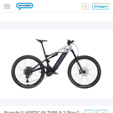
Einloggen
Bianchi E-VERTIC FX-TYPE 9.2 "Neu"