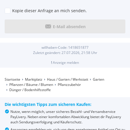
Kopie dieser Anfrage an mich senden.
E-Mail absenden
willhaben-Code:
1418651877
Zuletzt geändert:
27.07.2026, 21:58
Uhr
!
Anzeige melden
Startseite
Marktplatz
Haus / Garten / Werkstatt
Garten
Pflanzen / Bäume / Blumen
Pflanzzubehör
Dünger / Bodenhilfsstoffe
Die wichtigsten Tipps zum sicheren Kaufen:
Nutze, wenn möglich, unser sicheres Bezahl- und Versandservice
PayLivery. Neben einer komfortablen Abwicklung bietet dir PayLivery
auch Sendungsverfolgung und Käuferschutz.
Ansonsten empfehlen wir, sich von dem angebotenen Artikel vor Ort zu