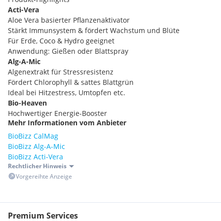
Acti-Vera
Aloe Vera basierter Pflanzenaktivator
Stärkt Immunsystem & fördert Wachstum und Blüte
Für Erde, Coco & Hydro geeignet
Anwendung: Gießen oder Blattspray
Alg-A-Mic
Algenextrakt für Stressresistenz
Fördert Chlorophyll & sattes Blattgrün
Ideal bei Hitzestress, Umtopfen etc.
Bio-Heaven
Hochwertiger Energie-Booster
Mehr Informationen vom Anbieter
Verbessert Nährstoffaufnahme & Stoffwechsel
Für kräftiges Wachstum & bessere Erträge
BioBizz CalMag
Calmag
BioBizz Alg-A-Mic
Calcium & Magnesium gegen Mangelerscheinungen
BioBizz Acti-Vera
Perfekt bei Led Beleuchtung oder weichem oder
Rechtlicher Hinweis
Osmosewasser
Vorgereihte Anzeige
Fish-Mix
Starker Wachstumsdünger aus Fisch & Zuckerrübe
Fördert Bodenleben & Mikroorganismen
Premium Services