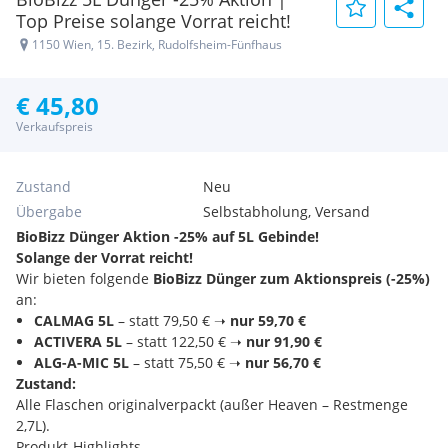
Top Preise solange Vorrat reicht!
1150 Wien, 15. Bezirk, Rudolfsheim-Fünfhaus
€ 45,80
Verkaufspreis
Zustand
Neu
Übergabe
Selbstabholung, Versand
BioBizz Dünger Aktion -25% auf 5L Gebinde!
Solange der Vorrat reicht!
Wir bieten folgende
BioBizz Dünger zum Aktionspreis (-25%)
an:
CALMAG 5L
– statt 79,50 € ➝
nur 59,70 €
ACTIVERA 5L
– statt 122,50 € ➝
nur 91,90 €
ALG-A-MIC 5L
– statt 75,50 € ➝
nur 56,70 €
Zustand:
Alle Flaschen originalverpackt (außer Heaven – Restmenge
2,7L).
Produkt-Highlights