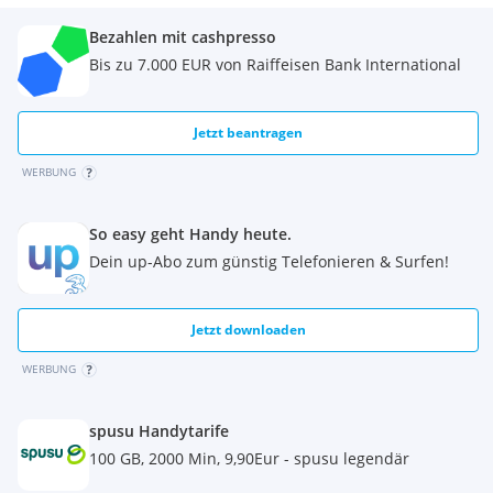
Abholung:
Bezahlen mit cashpresso
Stammbaum Growshop
Meinhartsdorfergasse 10 (Ecke Reindorfgasse)
Bis zu 7.000 EUR von Raiffeisen Bank International
1150 Wien
Montag – Samstag: 11:00 – 18:00 Uhr
Versand möglich
(diskret verpackt, per Post)
Jetzt beantragen
Bei Fragen einfach melden
WERBUNG
So easy geht Handy heute.
Dein up-Abo zum günstig Telefonieren & Surfen!
Jetzt downloaden
WERBUNG
spusu Handytarife
100 GB, 2000 Min, 9,90Eur - spusu legendär