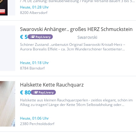
/ 7€ DE Zahlung: Banküberweisung / PayPal Versand dauert 3 bis 5
Tage nach Zahlungseingang Versand durch Post Österreich /
Heute, 01:28 Uhr
Hermes Privatverkauf nach EU-Recht: Keine...
8200 Albersdorf
Swarovski Anhänger.. großes HERZ Schmuckstein
€ 5
Swarovski
PayLivery
Schöner Zustand ..unbenutzt Original Swarovski Kristall-Herz –
Aurora Borealis Effekt – ca. 3cm Wunderschöner facettierter
Swarovski Kristall-Anhänger in Herzform mit schimmerndem
Regenbogen-Effekt (Aurora Borealis). Original Swarovski Maße: ca.
2,5cm...
Heute, 01:18 Uhr
8784 Bärndorf
Halskette Kette Rauchquarz
€ 80
PayLivery
Halskette aus kleinen Rauchquarzperlen - zeitlos elegant, schön im
Alltag zu tragen! Länge der Kette 56cm Selbstabholung oder
Versand würde noch hinzu kommen! Schauen Sie sich auch meine
weiteren Anzeigen an ;-) Es handelt sich um einen Privatverkauf,...
Heute, 01:06 Uhr
2380 Perchtoldsdorf