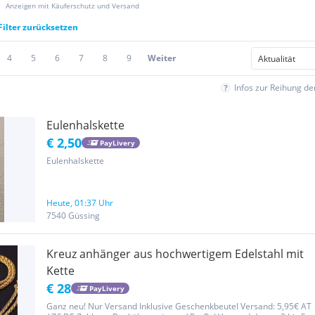
Anzeigen mit Käuferschutz und Versand
Filter zurücksetzen
4
5
6
7
8
9
Weiter
Infos zur Reihung d
Eulenhalskette
€ 2,50
PayLivery
Eulenhalskette
Heute, 01:37 Uhr
7540 Güssing
Kreuz anhänger aus hochwertigem Edelstahl mit
Kette
€ 28
PayLivery
Ganz neu! Nur Versand Inklusive Geschenkbeutel Versand: 5,95€ AT