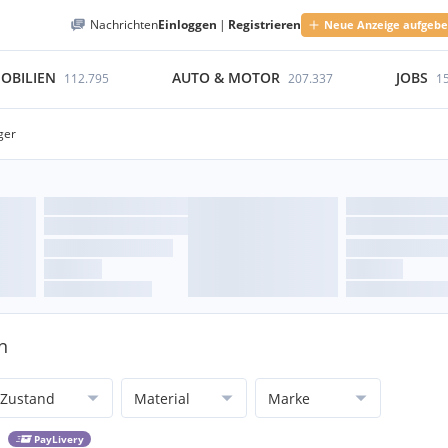
Nachrichten
Einloggen
|
Registrieren
Neue Anzeige aufgeb
OBILIEN
AUTO & MOTOR
JOBS
112.795
207.337
1
ger
n
Zustand
Material
Marke
PayLivery