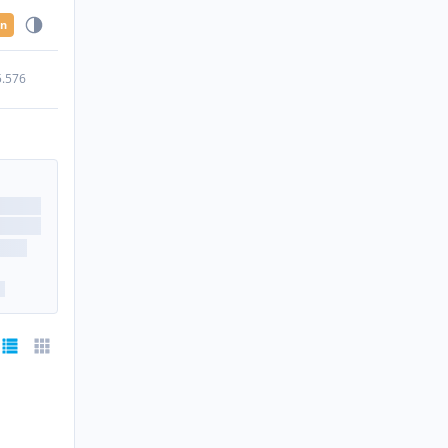
en
5.576