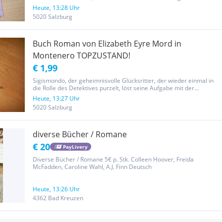
Theorien nachzugehen. Peter Kaufbold sieht sich veranlaßt, seine
Heute, 13:28 Uhr
Mitmenschen in diesem Buch darüber aufzuklären, was Erich...
5020 Salzburg
Buch Roman von Elizabeth Eyre Mord in
Montenero TOPZUSTAND!
€ 1,99
Sigismondo, der geheimnisvolle Glücksritter, der wieder einmal in
die Rolle des Detektives purzelt, löst seine Aufgabe mit der
Unnachgiebigkeit eines Eisbrechers. Schwer für den Leser zu
Heute, 13:27 Uhr
erraten, wer nun sich mit wem gegen wen verschworen hat - für...
5020 Salzburg
diverse Bücher / Romane
€ 20
PayLivery
Diverse Bücher / Romane 5€ p. Stk. Colleen Hoover, Freida
McFadden, Caroline Wahl, A.J. Finn Deutsch
Heute, 13:26 Uhr
4362 Bad Kreuzen