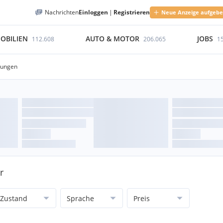
Nachrichten
Einloggen
|
Registrieren
Neue Anzeige aufgeb
OBILIEN
AUTO & MOTOR
JOBS
112.608
206.065
1
lungen
r
Zustand
Sprache
Preis