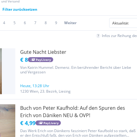
z und Versand
Filter zurücksetzen
4
5
6
7
8
9
Weiter
Infos zur Reihung d
Gute Nacht Liebster
€ 8
PayLivery
Von Katrin Hummel. Demenz. Ein berührender Bericht über Liebe
und Vergessen
Heute, 13:28 Uhr
1230 Wien, 23. Bezirk, Liesing
Buch von Peter Kaufhold: Auf den Spuren des
Erich von Däniken NEU & OVP!
€ 4,99
PayLivery
Das Werk Erich von Dänikens fasziniert Peter Kaufbold so stark, daß
er den Entschluß faßt, den von Erich von Däniken aufgestellten