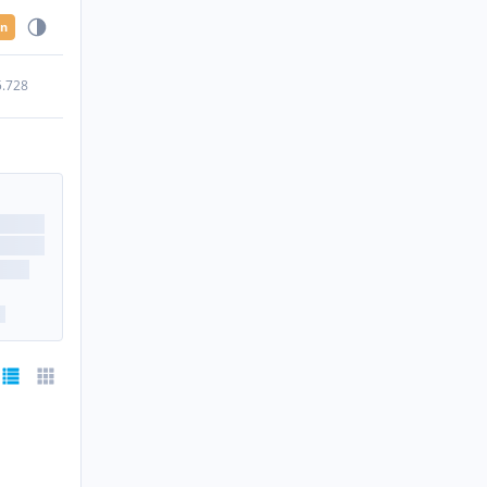
en
5.728