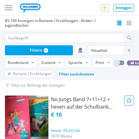
Einloggen
85.199 Anzeigen in Romane / Erzählungen - Kinder- /
Jugendbücher
Filtern
1
Bundesland
Zustand
Sprache
Preis
Pa
Romane / Erzählungen
Filter zurücksetzen
Infos zur Reihung der Anzeigen
No Jungs Band 7+11+12 +
hexen auf der Schulbank
Thomas Brezina
€ 10
Heute, 05:24 Uhr
3970 Weitra