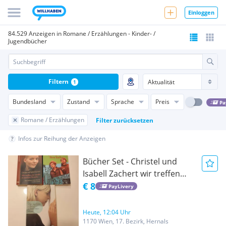
Einloggen
84.529 Anzeigen in Romane / Erzählungen - Kinder- /
Jugendbücher
Filtern
1
Bundesland
Zustand
Sprache
Preis
Pa
Romane / Erzählungen
Filter zurücksetzen
Infos zur Reihung der Anzeigen
Bücher Set - Christel und
Isabell Zachert wir treffen
uns wieder in meinem
€ 8
PayLivery
Paradies, Ben Bova Gefangen
in New York, Jana Frey Der
Heute, 12:04 Uhr
verlorene Blick
1170 Wien, 17. Bezirk, Hernals