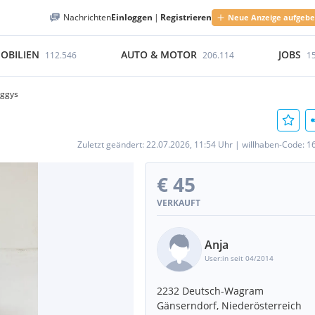
Nachrichten
Einloggen
|
Registrieren
Neue Anzeige aufgeb
OBILIEN
AUTO & MOTOR
JOBS
112.546
206.114
1
ggys
Zuletzt geändert:
22.07.2026, 11:54 Uhr
|
willhaben-Code:
1
€ 45
VERKAUFT
Anja
User:in seit 04/2014
2232 Deutsch-Wagram
Gänserndorf, Niederösterreich