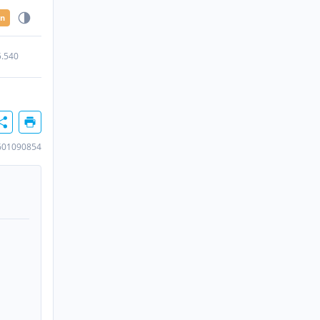
en
5.540
601090854