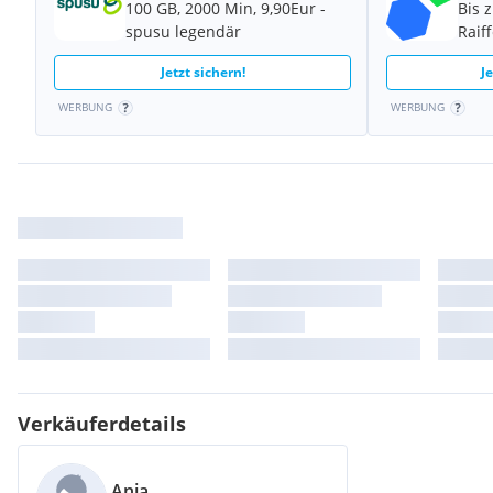
100 GB, 2000 Min, 9,90Eur -
Bis 
spusu legendär
Raif
Jetzt sichern!
J
WERBUNG
WERBUNG
Verkäuferdetails
Anja