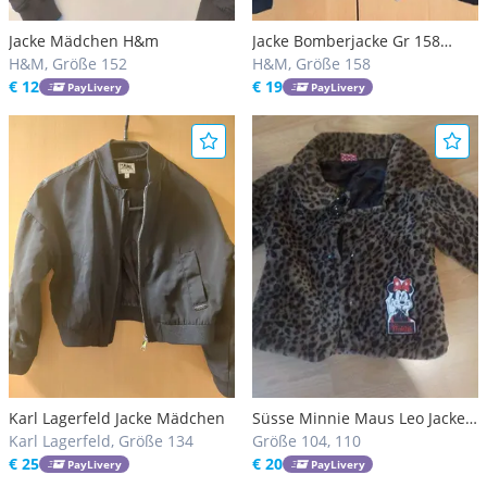
Jacke Mädchen H&m
Jacke Bomberjacke Gr 158
H&M, Größe 152
Mädchen
H&M, Größe 158
€ 12
€ 19
PayLivery
PayLivery
Karl Lagerfeld Jacke Mädchen
Süsse Minnie Maus Leo Jacke
Karl Lagerfeld, Größe 134
für Mädchen Gr.104/110
Größe 104, 110
€ 25
€ 20
PayLivery
PayLivery