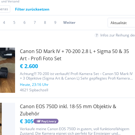
z und Versand
meras
Filter zurücksetzen
4
5
6
7
8
9
Weiter
Infos zur Reihung d
Canon 5D Mark IV + 70-200 2.8 L + Sigma 50 & 35
Art - Profi Foto Set
€ 2.600
Achtung!!! 70-200 ist verkauft! Profi Kamera Set – Canon 5D Mark IV
+ 3 Objektive (Sigma Art & Canon L) Sehr gepflegtes Profi Kamera
Set zu verkaufen. Die Ausrüstung wurde ausschließlich für Familien-
Heute, 23:16 Uhr
und Newbornfotografie verwendet und immer sorgfältig...
4621 Sipbachzell
Canon EOS 750D inkl. 18-55 mm Objektiv &
Zubehör
€ 305
PayLivery
Verkaufe meine Canon EOS 750D in gutem, voll funktionsfähigem
Zustand. Die Kamera eignet sich perfekt für Einsteiger und