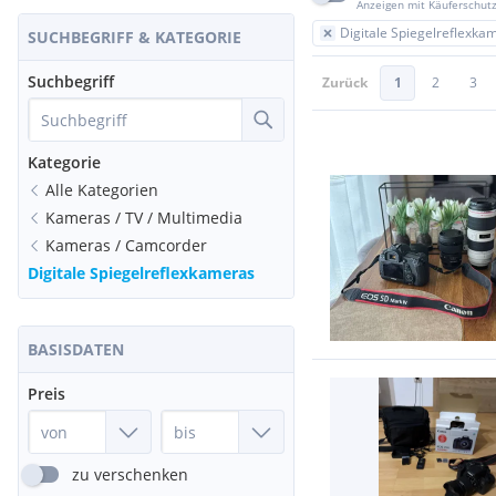
Anzeigen mit Käuferschut
Digitale Spiegelreflexka
SUCHBEGRIFF & KATEGORIE
Suchbegriff
Zurück
1
2
3
Kategorie
Alle Kategorien
Kameras / TV / Multimedia
Kameras / Camcorder
Digitale Spiegelreflexkameras
BASISDATEN
Preis
zu verschenken