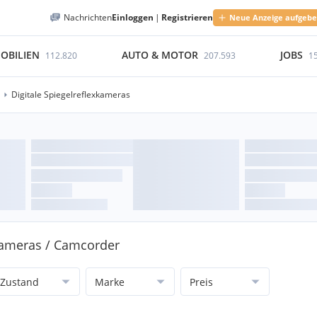
Nachrichten
Einloggen
|
Registrieren
Neue Anzeige aufgeb
OBILIEN
AUTO & MOTOR
JOBS
112.820
207.593
1
Digitale Spiegelreflexkameras
 Kameras / Camcorder
Zustand
Marke
Preis