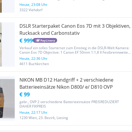
ambitionierte Hobbyfotografen und liefert hervorragende
Heute, 23:08 Uhr
Bildqualität. Im Lieferumfang enthalten: * Canon EOS 750D
3322 Viehdorf
Kameragehäuse *...
DSLR Starterpaket Canon Eos 7D mit 3 Objektiven,
Rucksack und Carbonstativ
€ 999
PayLivery
Verkauf ein tolles Starterset zum Einstieg in die DSLR-Welt Kamera:
Canon Eos 7D Objective: 1 Canon EF 50mm 1:1,8 II Festbrennweite 2
Canon EF 200 1:2.8 L Festbrennweite 3 Canon EFS 18-135mm
Heute, 22:36 Uhr
Original Canon Blitz Batteriegriff 2 Compactflash- Karten...
4611 Buchkirchen
NIKON MB D12 Handgriff + 2 verschiedene
Batterieeinsätze Nikon D800/ e/ D810 OVP
€ 99
gebr., OVP 2 verschiedene Batterieeinsätze PREISREDUZIERT
DAHER FIXPREIS
Heute, 22:17 Uhr
1230 Wien, 23. Bezirk, Liesing