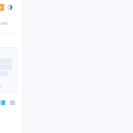
en
5.642